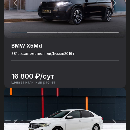
Комфорт
Подогрев сидений
Парктроники
BMW Х5Md
381 л.с.
автомат
полный
Дизель
2016 г.
16 800 ₽/сут
Цена за наличный расчет