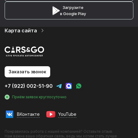
Загрузите
в Google Play
Карта сайта
Автопарк
Цены
Услуги
О компании
Статьи и Новости
Контакты
Заказать звонок
Аренда авто на мероприятия
Аренда авто без водителя в Тюмени
+7 (922) 002-51-90
Аренда с водителем
Трансфер на вокзал
Приём заявок круглосуточно
Трансфер в гостиницу
Аренда авто в аэропорту
Инвестиции в прокат
ВКонтакте
YouTube
Фотосессии с авто
Эконом
Бизнес
Понравилась работа с нашей компанией? Оставьте отзыв.
Премиум
Нам важна ваша обратная связь, ведь мы хотим стать лучше