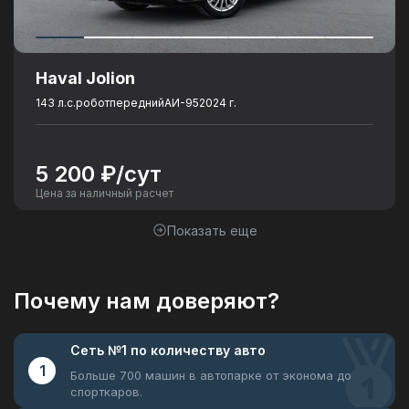
Haval Jolion
143 л.с.
робот
передний
АИ-95
2024 г.
5 200 ₽/сут
Цена за наличный расчет
Показать еще
Почему нам доверяют?
Сеть №1
по количеству авто
1
Больше 700 машин в автопарке
от эконома до
спорткаров.