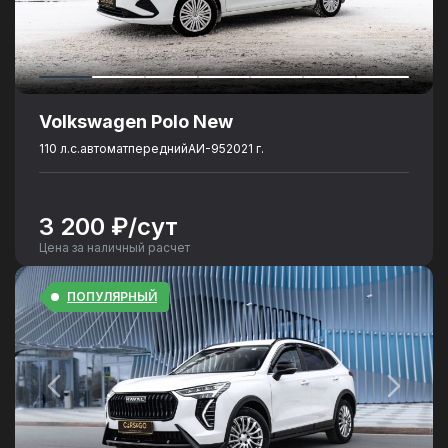
Volkswagen Polo New
110 л.с.
автомат
передний
АИ-95
2021 г.
3 200 ₽/сут
Цена за наличный расчет
ПОПУЛЯРНЫЙ