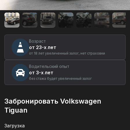
Аренда
автомобиля
Volkswagen
Tiguan
в
Тюмени
Возраст
от 23-х лет
от 18 лет увеличенный залог, нет страховки
Водительский опыт
от 3-х лет
без стажа будет увеличенный залог
Забронировать Volkswagen
Tiguan
Загрузка