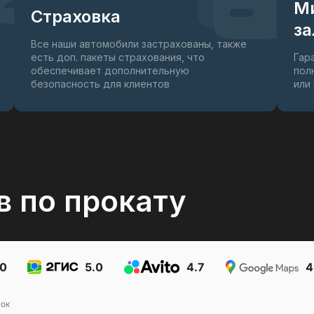
М
Страховка
за
Все наши автомобили застрахованы, также
есть доп. пакеты страхования, что
Гар
обеспечивает дополнительную
пол
безопасность для клиентов
или
в по прокату
.0
5.0
4.7
4
ок