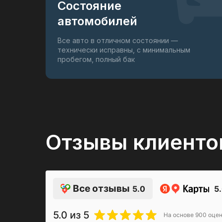
Состояние
Мультимедийный дисплей
автомобилей
BLUETOOTH
Все авто в отличном состоянии —
USB
технически исправны, с минимальным
пробегом, полный бак
Отзывы клиенто
Все отзывы
5.0
5
5.0
из 5
На основе
900
оцен