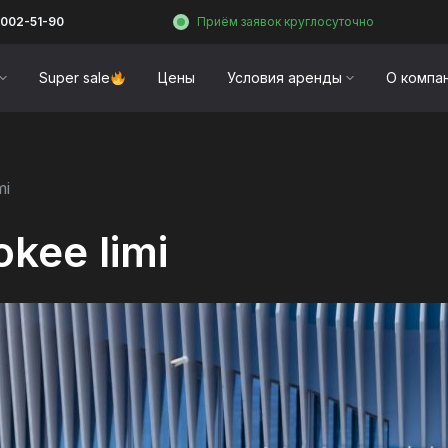
 002-51-90
Приём заявок круглосуточно
Super sale
Цены
Условия аренды
О компа
mi
kee limi