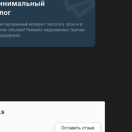
инимальный
лог
антированный возврат залога в срок и в
ном объеме! Никаких надуманных причин
 задержек
.9
Оставить отзыв