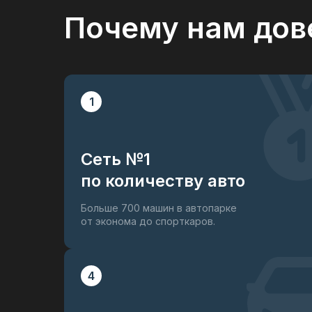
Система помощи при старте в гору 
Почему нам дов
Подушки безопасности
Датчик давления в шинах
Система помощи при торможении (B
1
Микроклимат салона
Сеть №1
Климат-контроль
по количеству авто
Подогрев передних сидений
Подогрев рулевого колеса
Больше 700 машин в автопарке
от эконома до спорткаров.
Датчик Дождя
Аудио системы
4
Мультируль