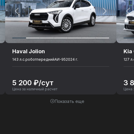
соте
Haval Jolion
Kia
143 л.с.
робот
передний
АИ-95
2024 г.
127 л.
5 200 ₽/сут
3 
Цена за наличный расчет
Цена 
сности
Показать еще