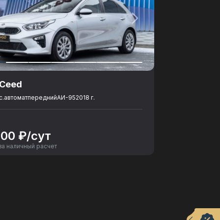
 Ceed
с.
автомат
передний
АИ-95
2018 г.
800 ₽/сут
за наличный расчет