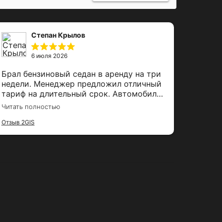
Степан Крылов
6 июля 2026
Брал бензиновый седан в аренду на три
Сделк
недели. Менеджер предложил отличный
Coupe
тариф на длительный срок. Автомобиль
технически обслужен, за все время
Отлич
Читать полностью
никаких нареканий не возникло. Сдача
прошла без проблем, залог вернули
Отзыв 2GIS
вовремя на карту
Отзыв Av