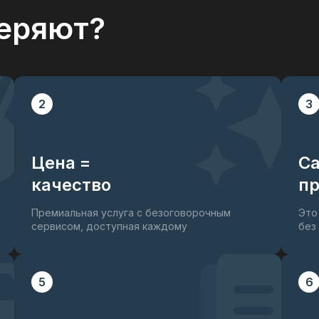
(HAC)
еряют?
AS, EBD)
2
3
Цена =
С
качество
пр
Премиальная услуга с безоговорочным
Это
сервисом, доступная каждому
без
5
6