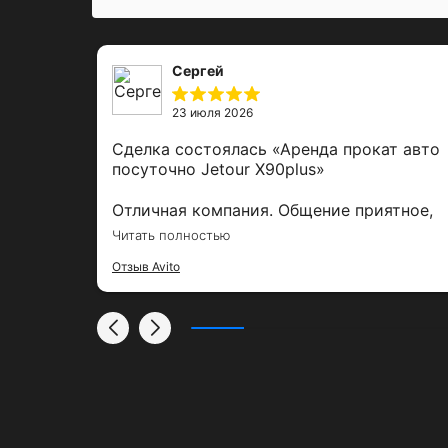
Сергей
23 июля 2026
лю,
Сделка состоялась
«Аренда прокат авто
джеры
посуточно Jetour X90plus»
иф,
уты.
Отличная компания. Общение приятное,
авто а отличном состоянии, все
Читать полностью
ь
чистенько. Сколько езжу по
тал
Отзыв Avito
командировкам по России, скажу, что
По
прокат работает на уровне.
адиусу
тых
. Весь
о
уду
угим.