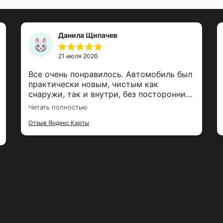
Данила Щипачев
21 июля 2026
Все очень понравилось. Автомобиль был
практически новым, чистым как
снаружи, так и внутри, без посторонних
запахов. Выбрал вашу компанию по
Читать полностью
отзывам и ни разу не пожалел.
Отдельное спасибо менеджеру Данилу,
Отзыв Яндекс Карты
все подробно объяснил, быстро оформил
документы и выдал автомобиль.
Отличный сервис, обязательно обращусь
снова!