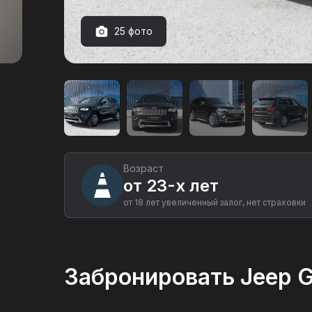
25 фото
Аренда
автомобиля
Jeep
Grand
Cherokee
limi
в
Тюмени
Возраст
от 23-х лет
от 18 лет увеличенный залог, нет страховки
Забронировать Jeep Gr